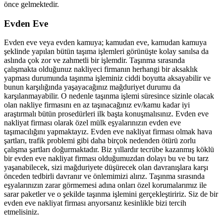
önce gelmektedir.
Evden Eve
Evden eve veya evden kamuya; kamudan eve, kamudan kamuya
şeklinde yapılan bütün taşıma işlemleri görünüşte kolay sanılsa da
aslında çok zor ve zahmetli bir işlemdir. Taşınma sırasında
çalışmakta olduğunuz nakliyeci firmanın herhangi bir aksaklık
yapması durumunda taşınma işleminiz ciddi boyutta aksayabilir ve
bunun karşılığında yaşayacağınız mağduriyet durumu da
karşılanmayabilir. O nedenle taşınma işlemi süresince sizinle olacak
olan nakliye firmasını en az taşınacağınız ev/kamu kadar iyi
araştırmalı bütün prosedürleri ilk başta konuşmalısınız. Evden eve
nakliyat firması olarak özel mülk eşyalarınızın evden eve
taşımacılığını yapmaktayız. Evden eve nakliyat firması olmak hava
şartları, trafik problemi gibi daha birçok nedenden ötürü zorlu
çalışma şartları doğurmaktadır. Biz yıllardır tecrübe kazanmış köklü
bir evden eve nakliyat firması olduğumuzdan dolayı bu ve bu tarz
yaşanabilecek, sizi mağduriyete düşürecek olan davranışlara karşı
önceden tedbirli davranır ve önlemimizi alırız. Taşınma sırasında
eşyalarınızın zarar görmemesi adına onları özel korumalarımız ile
sarar paketler ve o şekilde taşınma işlemini gerçekleştiririz. Siz de bir
evden eve nakliyat firması arıyorsanız kesinlikle bizi tercih
etmelisiniz.