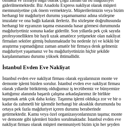
olmakta ve firmaya bağlı olarak çoğu zaman da bu mağduriyet
giderilmemektedir. Biz Anadolu Express nakliyat olarak müşteri
memnuniyetine çok önem vermekteyiz. Müşterilerimizin veya bizim
herhangi bir mağduriyet durumu yaşamamamız adına sözleşme
imzalatır ve ona bağlı kalarak ilerleriz. Bu sözleşme doğrultusunda
herhangi bir eşyanızın taşıma esnasında hasar görmesi durumunda
mağduriyetiniz sonuna kadar giderilir. Son yıllarda pek çok sayıda
profesyonellikten bir hayli uzak amatörce yetişmekte olan nakliyat
firmaları sektöre girmiş bulunmaktadır bu nedenle iyi ve köklü bir
araştırma yapmadığınız zaman amatör bir firmaya denk gelmeniz
mağduriyet yaşamanız ve bu mağduriyetinizin hiçbir şekilde
karşılanmaması durumu yüksek ihtimallidir.
İstanbul Evden Eve Nakliyat
İstanbul evden eve nakliyat firması olarak eşyalarınızın monte ve
demonte işlemi bizden sorulur. İstanbul evden eve nakliyat firması
olarak yıllardır biriktirmiş olduğumuz iş tecrübemiz ve bünyemize
kattığımız alanında başarılı çalışma arkadaşlarımız ile birlikte
taşınmak artık çok daha kolay. Taşınma işlemi oldukça zor ve bir o
kadar da zahmetli bir işlemdir herhangi bir aksaklık durumunda bu
ortaya pek fazla mağduriyet içeren durumu beraberinde
getirmektedir. Kamu veya özel organizasyonlarınızın taşıma; monte
ve demonte gibi işlemleri bizden sorulmaktadır. İstanbul evden eve
nakliyat firması olarak müşteri memnuniyeti bizim için her şeyden