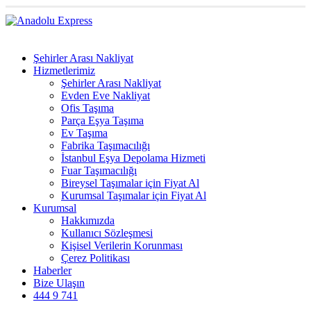
Şehirler Arası Nakliyat
Hizmetlerimiz
Şehirler Arası Nakliyat
Evden Eve Nakliyat
Ofis Taşıma
Parça Eşya Taşıma
Ev Taşıma
Fabrika Taşımacılığı
İstanbul Eşya Depolama Hizmeti
Fuar Taşımacılığı
Bireysel Taşımalar için Fiyat Al
Kurumsal Taşımalar için Fiyat Al
Kurumsal
Hakkımızda
Kullanıcı Sözleşmesi
Kişisel Verilerin Korunması
Çerez Politikası
Haberler
Bize Ulaşın
444 9 741